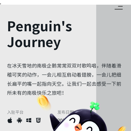
,
Penguin's
Journey
HOME
在冰天雪地的南极企鹅常常双双对歌鸣唱，伴随着滑
CASE
稽可笑的动作，一会儿相互扇动着翅膀，一会儿把细
长扁平的嘴一起指向天空。让我们一起去感受一下前
所未有的南极快乐之旅吧！
CAREER
入驻平台
发布日期
2021年6月19日
CONTACT